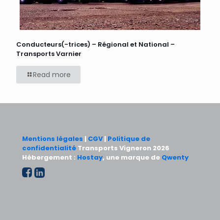
Conducteurs(-trices) – Régional et National –
Transports Varnier
Read more
Mentions légales
|
CGV
|
Politique de
confidentialité
Transports Vigneron 2026
Hébergement :
Hostay
, une marque de
Qwenty