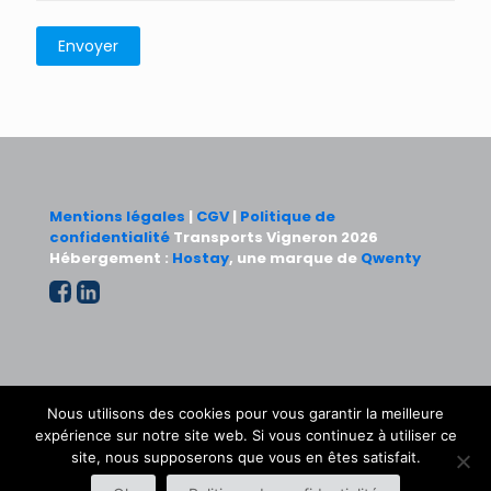
Mentions légales
|
CGV
|
Politique de
confidentialité
Transports Vigneron 2026
Hébergement :
Hostay
, une marque de
Qwenty
VIGNERON® fait partie des réseaux :
Nous utilisons des cookies pour vous garantir la meilleure
expérience sur notre site web. Si vous continuez à utiliser ce
site, nous supposerons que vous en êtes satisfait.