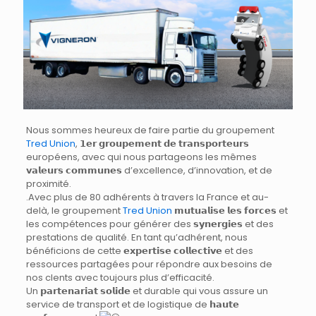
Nous sommes heureux de faire partie du groupement
Tred Union
, 𝟭𝗲𝗿 𝗴𝗿𝗼𝘂𝗽𝗲𝗺𝗲𝗻𝘁 𝗱𝗲 𝘁𝗿𝗮𝗻𝘀𝗽𝗼𝗿𝘁𝗲𝘂𝗿𝘀
européens, avec qui nous partageons les mêmes
𝘃𝗮𝗹𝗲𝘂𝗿𝘀 𝗰𝗼𝗺𝗺𝘂𝗻𝗲𝘀 d’excellence, d’innovation, et de
proximité.
.Avec plus de 80 adhérents à travers la France et au-
delà, le groupement
Tred Union
𝗺𝘂𝘁𝘂𝗮𝗹𝗶𝘀𝗲 𝗹𝗲𝘀 𝗳𝗼𝗿𝗰𝗲𝘀 et
les compétences pour générer des 𝘀𝘆𝗻𝗲𝗿𝗴𝗶𝗲𝘀 et des
prestations de qualité. En tant qu’adhérent, nous
bénéficions de cette 𝗲𝘅𝗽𝗲𝗿𝘁𝗶𝘀𝗲 𝗰𝗼𝗹𝗹𝗲𝗰𝘁𝗶𝘃𝗲 et des
ressources partagées pour répondre aux besoins de
nos clents avec toujours plus d’efficacité.
Un 𝗽𝗮𝗿𝘁𝗲𝗻𝗮𝗿𝗶𝗮𝘁 𝘀𝗼𝗹𝗶𝗱𝗲 et durable qui vous assure un
service de transport et de logistique de 𝗵𝗮𝘂𝘁𝗲