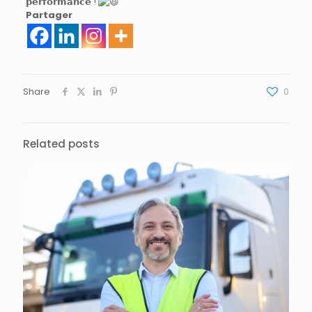
𝗽𝗲𝗿𝗳𝗼𝗿𝗺𝗮𝗻𝗰𝗲 !
Partager
Share
0
Related posts